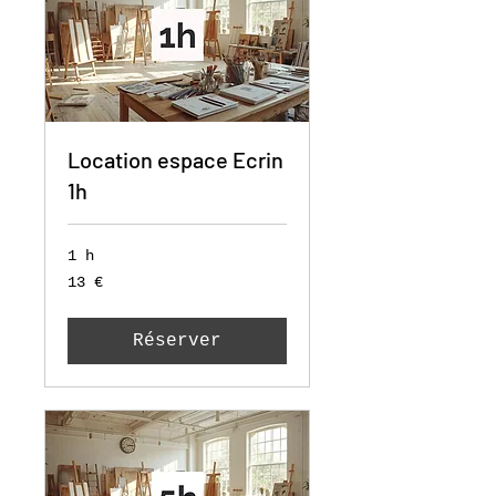
Location espace Ecrin
1h
1 h
13
13 €
euros
Réserver