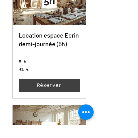
Location espace Ecrin
demi-journée (5h)
5 h
41
41 €
euros
Réserver